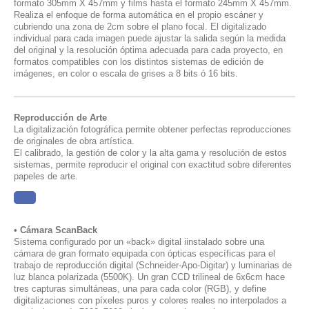
formato 305mm X 457mm y films hasta el formato 245mm X 457mm.
Realiza el enfoque de forma automática en el propio escáner y
cubriendo una zona de 2cm sobre el plano focal. El digitalizado
individual para cada imagen puede ajustar la salida según la medida
del original y la resolución óptima adecuada para cada proyecto, en
formatos compatibles con los distintos sistemas de edición de
imágenes, en color o escala de grises a 8 bits ó 16 bits.
Reproducción de Arte
La digitalización fotográfica permite obtener perfectas reproducciones
de originales de obra artística.
El calibrado, la gestión de color y la alta gama y resolución de estos
sistemas, permite reproducir el original con exactitud sobre diferentes
papeles de arte.
......
• Cámara ScanBack
Sistema configurado por un «back» digital iinstalado sobre una
cámara de gran formato equipada con ópticas específicas para el
trabajo de reproducción digital (Schneider-Apo-Digitar) y luminarias de
luz blanca polarizada (5500K). Un gran CCD trilineal de 6x6cm hace
tres capturas simultáneas, una para cada color (RGB), y define
digitalizaciones con píxeles puros y colores reales no interpolados a