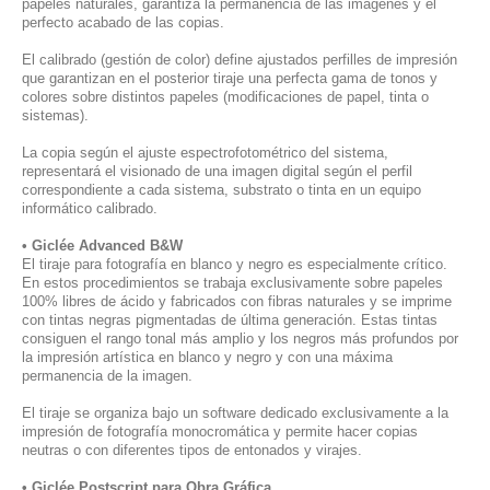
papeles naturales, garantiza la permanencia de las imágenes y el
perfecto acabado de las copias.
El calibrado (gestión de color) define ajustados perfilles de impresión
que garantizan en el posterior tiraje una perfecta gama de tonos y
colores sobre distintos papeles (modificaciones de papel, tinta o
sistemas).
La copia según el ajuste espectrofotométrico del sistema,
representará el visionado de una imagen digital según el perfil
correspondiente a cada sistema, substrato o tinta en un equipo
informático calibrado.
• Giclée Advanced B&W
El tiraje para fotografía en blanco y negro es especialmente crítico.
En estos procedimientos se trabaja exclusivamente sobre papeles
100% libres de ácido y fabricados con fibras naturales y se imprime
con tintas negras pigmentadas de última generación. Estas tintas
consiguen el rango tonal más amplio y los negros más profundos por
la impresión artística en blanco y negro y con una máxima
permanencia de la imagen.
El tiraje se organiza bajo un software dedicado exclusivamente a la
impresión de fotografía monocromática y permite hacer copias
neutras o con diferentes tipos de entonados y virajes.
• Giclée Postscript para Obra Gráfica