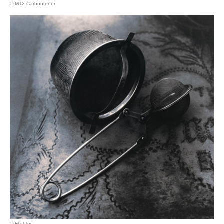
© MT2 Carbontoner
© FlaTTec