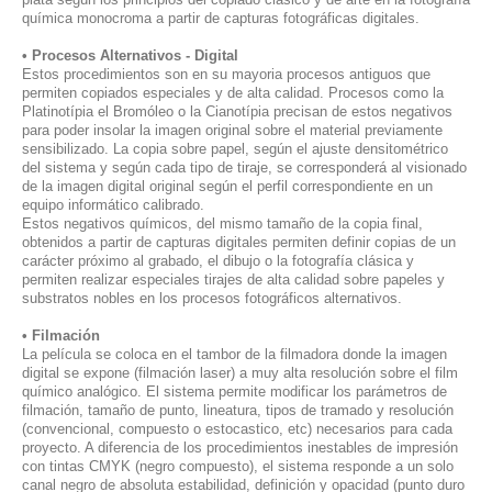
química monocroma a partir de capturas fotográficas digitales.
• Procesos Alternativos - Digital
Estos procedimientos son en su mayoria procesos antiguos que
permiten copiados especiales y de alta calidad. Procesos como la
Platinotípia el Bromóleo o la Cianotípia precisan de estos negativos
para poder insolar la imagen original sobre el material previamente
sensibilizado. La copia sobre papel, según el ajuste densitométrico
del sistema y según cada tipo de tiraje, se corresponderá al visionado
de la imagen digital original según el perfil correspondiente en un
equipo informático calibrado.
Estos negativos químicos, del mismo tamaño de la copia final,
obtenidos a partir de capturas digitales permiten definir copias de un
carácter próximo al grabado, el dibujo o la fotografía clásica y
permiten realizar especiales tirajes de alta calidad sobre papeles y
substratos nobles en los procesos fotográficos alternativos.
• Filmación
La película se coloca en el tambor de la filmadora donde la imagen
digital se expone
(filmación laser)
a muy alta resolución sobre el film
químico analógico. El sistema permite modificar los parámetros de
filmación, tamaño de punto, lineatura, tipos de tramado y resolución
(convencional, compuesto o estocastico
, etc
) necesarios para cada
proyecto. A diferencia de los procedimientos inestables de impresión
con tintas CMYK (negro compuesto), el sistema responde a un solo
canal negro de absoluta estabilidad, definición y opacidad (punto duro