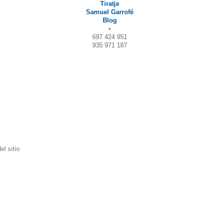
Tiratje
Samuel Garrofé
Blog
•
697 424 951
935 971 187
l sitio